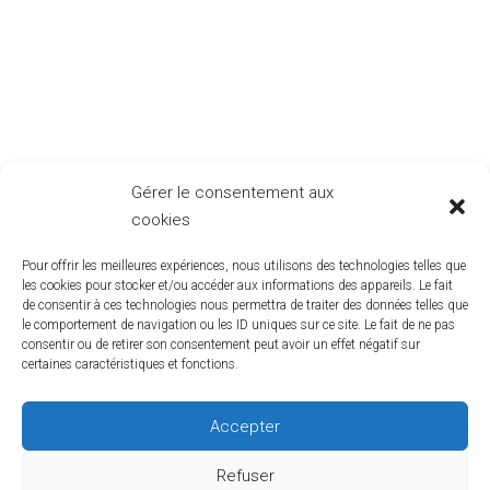
sécurisé.
En complément, nous publions régulièrement des
guides
pratiques
, des
analyses expertes
et des
études
sectorielles
pour vous aider à anticiper les évolutions du
marché et à prendre des décisions éclairées. Notre
ambition est simple : vous fournir une information fiable,
pertinente et accessible.
Gérer le consentement aux
Restez connectés
: consultez cette page régulièrement
cookies
pour ne rien manquer des dernières actualités RCTS.
Ensemble, continuons à innover et à bâtir des solutions
Pour offrir les meilleures expériences, nous utilisons des technologies telles que
adaptées aux défis numériques d’aujourd’hui et de
les cookies pour stocker et/ou accéder aux informations des appareils. Le fait
de consentir à ces technologies nous permettra de traiter des données telles que
demain.
le comportement de navigation ou les ID uniques sur ce site. Le fait de ne pas
consentir ou de retirer son consentement peut avoir un effet négatif sur
certaines caractéristiques et fonctions.
Accepter
Refuser