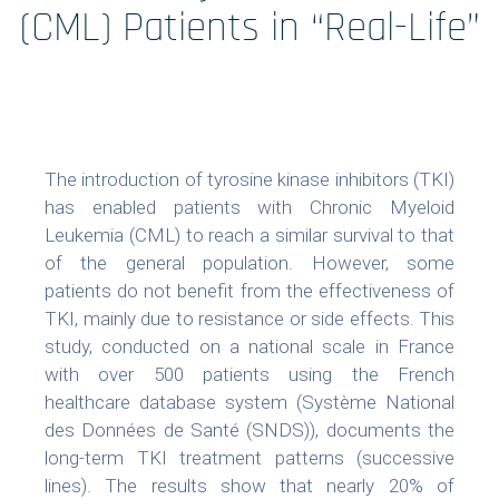
Formations
(CML) Patients in “Real-Life”
Prestations
Solutions Digitales
The introduction of tyrosine kinase inhibitors (TKI)
Vos études
has enabled patients with Chronic Myeloid
Leukemia (CML) to reach a similar survival to that
internationales
of the general population. However, some
patients do not benefit from the effectiveness of
TKI, mainly due to resistance or side effects. This
study, conducted on a national scale in France
LinkedIn
Twitter
with over 500 patients using the French
healthcare database system (Système National
des Données de Santé (SNDS)), documents the
long-term TKI treatment patterns (successive
lines). The results show that nearly 20% of