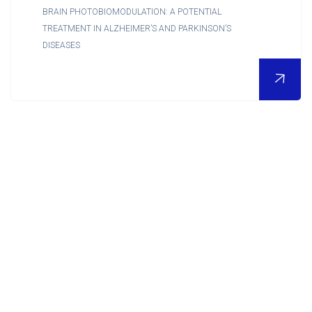
BRAIN PHOTOBIOMODULATION: A POTENTIAL
Contact
TREATMENT IN ALZHEIMER’S AND PARKINSON’S
DISEASES
Accueil