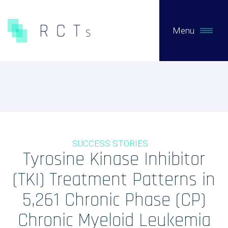
Menu
CE QUE NOUS FAISONS
Expertises
Études Pré-Autorisation
SUCCESS STORIES
Études Post-Autorisation sur données primaires
Tyrosine Kinase Inhibitor
Études sur données secondaires (RNIPH)
(TKI) Treatment Patterns in
Accès précoce / compassionnel
5,261 Chronic Phase (CP)
Evaluation clinique des DMs / Conseil règlementaire
Chronic Myeloid Leukemia
Biotech / Medtech