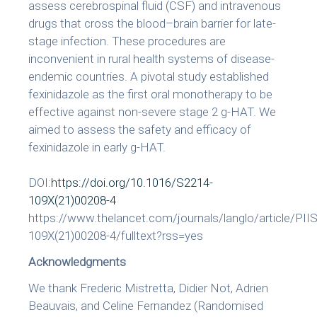
assess cerebrospinal fluid (CSF) and intravenous
drugs that cross the blood–brain barrier for late-
stage infection. These procedures are
inconvenient in rural health systems of disease-
endemic countries. A pivotal study established
fexinidazole as the first oral monotherapy to be
effective against non-severe stage 2 g-HAT. We
aimed to assess the safety and efficacy of
fexinidazole in early g-HAT.
DOI:
https://doi.org/10.1016/S2214-
109X(21)00208-4
https://www.thelancet.com/journals/langlo/article/PII
109X(21)00208-4/fulltext?rss=yes
Acknowledgments
We thank Frederic Mistretta, Didier Not, Adrien
Beauvais, and Celine Fernandez (Randomised