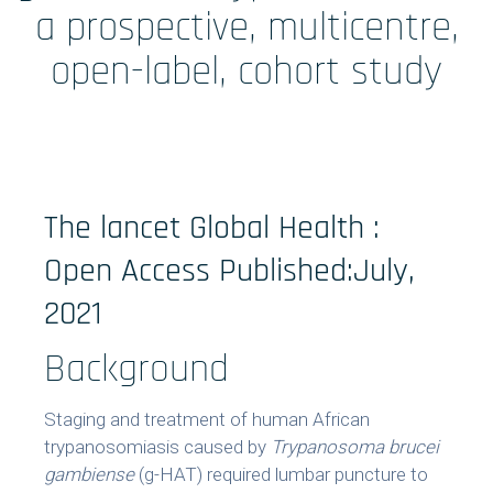
Formations
a prospective, multicentre,
open-label, cohort study
Prestations
Solutions Digitales
Vos études
The lancet Global Health :
internationales
Open Access
Published:
July,
2021
LinkedIn
Twitter
Background
Staging and treatment of human African
trypanosomiasis caused by
Trypanosoma brucei
gambiense
(g-HAT) required lumbar puncture to