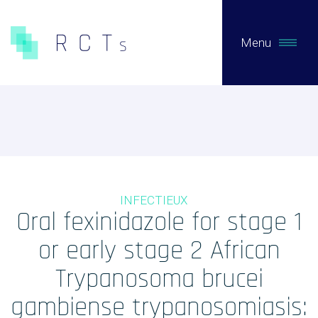
Menu
CE QUE NOUS FAISONS
Expertises
Études Pré-Autorisation
INFECTIEUX
Études Post-Autorisation sur données primaires
Oral fexinidazole for stage 1
Études sur données secondaires (RNIPH)
or early stage 2 African
Accès précoce / compassionnel
Trypanosoma brucei
Evaluation clinique des DMs / Conseil règlementaire
gambiense trypanosomiasis:
Biotech / Medtech