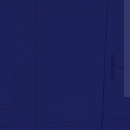
POUR EN SAVOIR PLUS
Nous découvrir
Actualités RCTs
ur
RCTs recrute
aires
Contact
nel