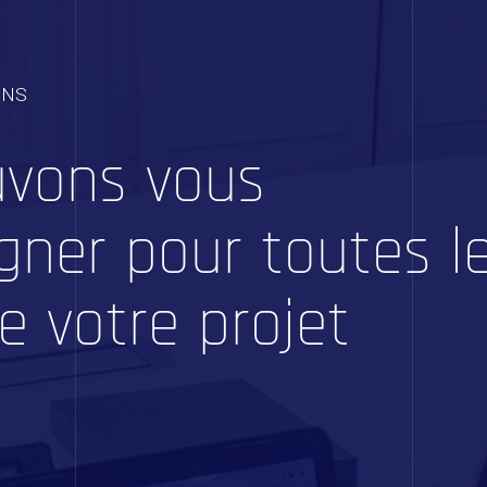
 /
Accueil
ONS
vons vous
ales
ner pour toutes l
e votre projet