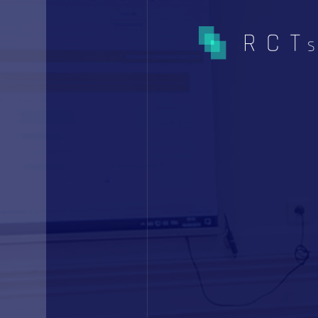
CE QUE NOUS FAISONS
Expertises
Études Pré-Autorisation
Études Post-Autorisation s
données primaires
Études sur données second
(RNIPH)
Accès précoce / compassion