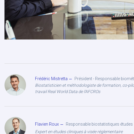
Frédéric Mistretta
Président - Responsable biométr
Biostatisticien et méthodologiste de formation, co-pil
travail Real World Data de l’AFCROs
Flavien Roux
Responsable biostatistiques études i
Expert en études cliniques à visée réglementaire