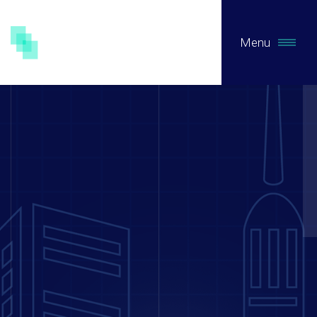
Menu
CE QUE NOUS FAISONS
Expertises
Études Pré-Autorisation
Études Post-Autorisation sur données primaires
Études sur données secondaires (RNIPH)
Accès précoce / compassionnel
Evaluation clinique des DMs / Conseil règlementaire
Biotech / Medtech