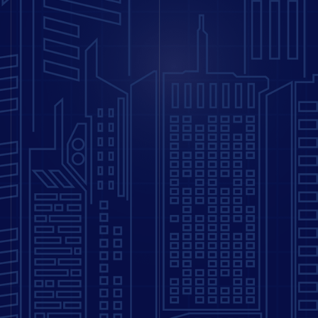
Formations
Prestations
Solutions Digitales
Vos études
internationales
LinkedIn
Twitter