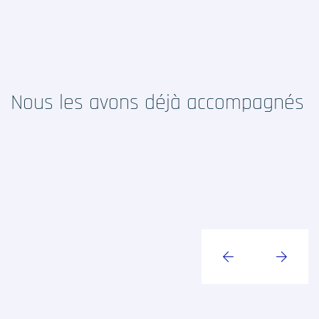
Actualités RCTs
RCTs recrute
Nous les avons déjà accompagnés
Contact
Accueil