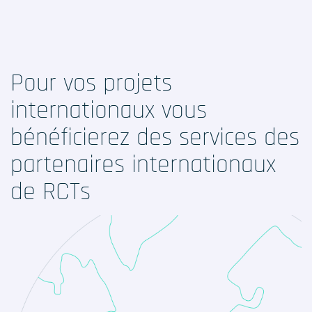
Formations
Prestations
Pour vos projets
Solutions Digitales
internationaux vous
Vos études
bénéficierez des services des
internationales
partenaires internationaux
de RCTs
LinkedIn
Twitter