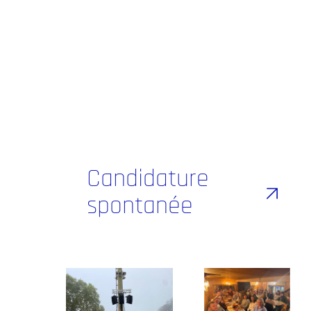
POUR EN SAVOIR PLUS
Nous découvrir
Actualités RCTs
Candidature
spontanée
RCTs recrute
Contact