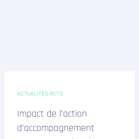
Formations
Prestations
Solutions Digitales
Vos études
internationales
ACTUALITÉS RCTS
LinkedIn
Twitter
Impact de l’action
d’accompagnement