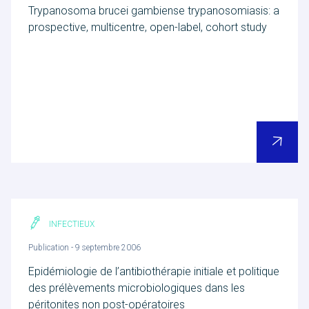
Trypanosoma brucei gambiense trypanosomiasis: a
prospective, multicentre, open-label, cohort study
POUR EN SAVOIR PLUS
Nous découvrir
Actualités RCTs
INFECTIEUX
Publication - 9 septembre 2006
RCTs recrute
Epidémiologie de l’antibiothérapie initiale et politique
des prélèvements microbiologiques dans les
péritonites non post-opératoires