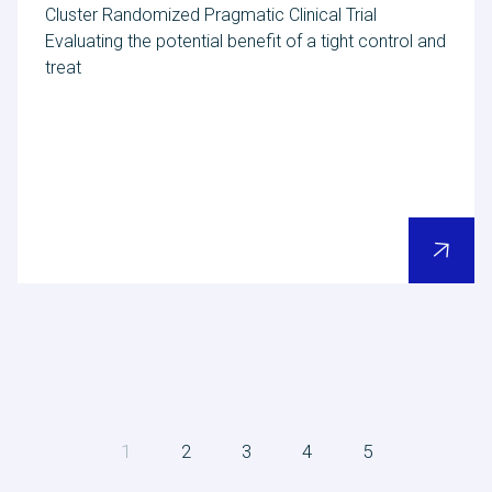
Cluster Randomized Pragmatic Clinical Trial
Evaluating the potential benefit of a tight control and
treat
(current)
1
2
3
4
5