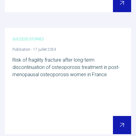
SUCCESS STORIES
Publication - 17 juillet 2024
Risk of fragility fracture after long-term
discontinuation of osteoporosis treatment in post-
POUR EN SAVOIR PLUS
menopausal osteoporosis women in France
Nous découvrir
Actualités RCTs
RCTs recrute