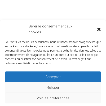
sectorielles
pour vous aider à anticiper les évolutions du
marché et à prendre des décisions éclairées. Notre
ambition est simple : vous fournir une information fiable,
pertinente et accessible.
Restez connectés
: consultez cette page régulièrement
Gérer le consentement aux
pour ne rien manquer des dernières actualités RCTS.
cookies
Ensemble, continuons à innover et à bâtir des solutions
Pour offrir les meilleures expériences, nous utilisons des technologies telles que
adaptées aux défis numériques d’aujourd’hui et de
les cookies pour stocker et/ou accéder aux informations des appareils. Le fait
demain.
de consentir à ces technologies nous permettra de traiter des données telles que
le comportement de navigation ou les ID uniques sur ce site. Le fait de ne pas
consentir ou de retirer son consentement peut avoir un effet négatif sur
certaines caractéristiques et fonctions.
Accepter
Refuser
Voir les préférences