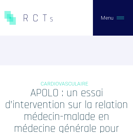
Menu
CE QUE NOUS FAISONS
Expertises
Études Pré-Autorisation
CARDIOVASCULAIRE
Études Post-Autorisation sur données primaires
APOLO : un essai
Études sur données secondaires (RNIPH)
d’intervention sur la relation
Accès précoce / compassionnel
médecin-malade en
Evaluation clinique des DMs / Conseil règlementaire
médecine générale pour
Biotech / Medtech