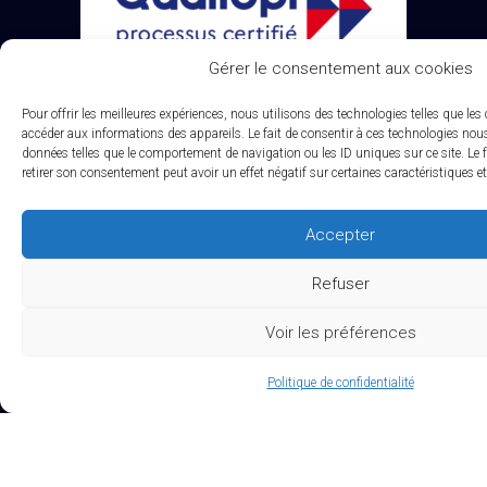
Gérer le consentement aux cookies
Pour offrir les meilleures expériences, nous utilisons des technologies telles que les
accéder aux informations des appareils. Le fait de consentir à ces technologies nous
La
certification qualité
a été délivrée au titre
données telles que le comportement de navigation ou les ID uniques sur ce site. Le f
retirer son consentement peut avoir un effet négatif sur certaines caractéristiques e
de la catégorie d’action suivante : Actions de formation
Accepter
Refuser
Voir les préférences
Politique de confidentialité