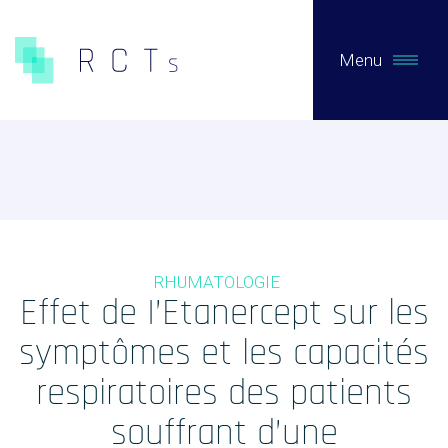
Menu
CE QUE NOUS FAISONS
Expertises
Études Pré-Autorisation
RHUMATOLOGIE
Études Post-Autorisation sur données primaires
Effet de I’Etanercept sur les
Études sur données secondaires (RNIPH)
symptômes et les capacités
Accès précoce / compassionnel
respiratoires des patients
Evaluation clinique des DMs / Conseil règlementaire
souffrant d’une
Biotech / Medtech