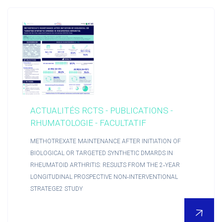
POUR EN SAVOIR PLUS
Nous découvrir
ACTUALITÉS RCTS - PUBLICATIONS -
RHUMATOLOGIE - FACULTATIF
Actualités RCTs
METHOTREXATE MAINTENANCE AFTER INITIATION OF
BIOLOGICAL OR TARGETED SYNTHETIC DMARDS IN
RHEUMATOID ARTHRITIS: RESULTS FROM THE 2‑YEAR
RCTs recrute
LONGITUDINAL PROSPECTIVE NON‑INTERVENTIONAL
STRATEGE2 STUDY
Contact