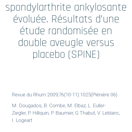
Formations
spondylarthrite ankylosante
évoluée. Résultats d’une
Prestations
étude randomisée en
Solutions Digitales
double aveugle versus
placebo (SPINE)
Vos études
internationales
LinkedIn
Twitter
Revue du Rhum 2009;76(10-11):1025(Plénière 06)
M. Dougados, B. Combe, M. Elbaz, L. Euller-
Ziegler, P. Hilliquin, P. Baumier, G Thabut, V. Leblanc,
I. Logeart