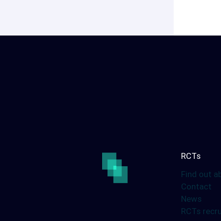
Regulatory consulting
Biotech / Medtech
Our services
Digital solution
Your internatio
studies
RCTs
LinkedIn
Twitter
Find out a
Contact
News
RCTs recru