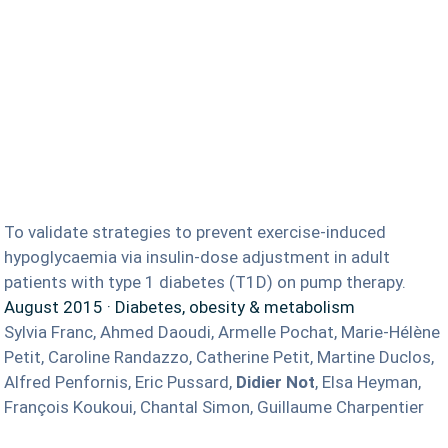
TO KNOW MORE
Find out about us
To validate strategies to prevent exercise‐induced
hypoglycaemia via insulin‐dose adjustment in adult
News
patients with type 1 diabetes (T1D) on pump therapy.
 on
August 2015 · Diabetes, obesity & metabolism
RCTs recruits
Sylvia Franc, Ahmed Daoudi, Armelle Pochat, Marie-Hélène
Petit, Caroline Randazzo, Catherine Petit, Martine Duclos,
ate Use
Alfred Penfornis, Eric Pussard,
Didier Not
, Elsa Heyman,
Contact
François Koukoui, Chantal Simon, Guillaume Charpentier