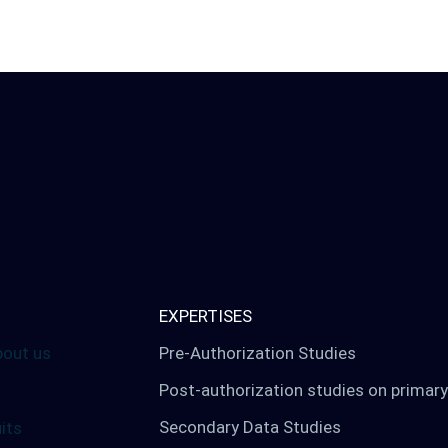
Home
s
nal
EXPERTISES
bout us
Pre-Authorization Studies
Post-authorization studies on primary
Secondary Data Studies
its