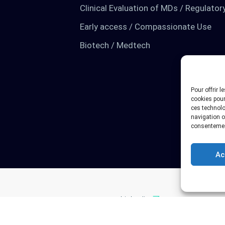
Clinical Evaluation of MDs / Regulator
Early access / Compassionate Use
Biotech / Medtech
Pour offrir 
cookies pour
ces technolo
navigation ou
consentement
Ac
Linkedin
Plat
Privacy policy
n
Twitter