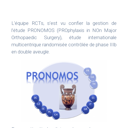
Formations
Prestations
L’équipe RCTs, s’est vu confier la gestion de
l’étude PRONOMOS (PROphylaxis in NOn Major
Solutions Digitales
Orthopaedic Surgery), étude internationale
multicentrique randomisée contrôlée de phase IIIb
Vos études
en double aveugle.
internationales
LinkedIn
Twitter