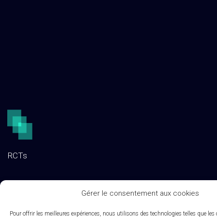
RCTs
Nous découvrir
Gérer le consentement aux cookies
Contactez-nous
Pour offrir les meilleures expériences, nous utilisons des technologies telles que les