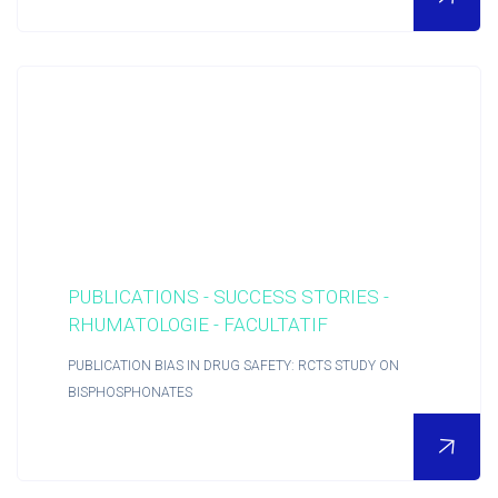
Actualités RCTs
RCTs recrute
Contact
Accueil
PUBLICATIONS - SUCCESS STORIES -
RHUMATOLOGIE - FACULTATIF
PUBLICATION BIAS IN DRUG SAFETY: RCTS STUDY ON
BISPHOSPHONATES