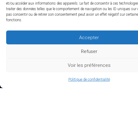
et/ou accéder aux informations des appareils. Le fait de consentir à ces technologi
Actualités RCTs
traiter des données telles que le comportement de navigation ou les ID uniques sur ce
pas consentir ou de retirer son consentement peut avoir un effet négatif sur certaine
RCTs recrute
fonctions.
EXPERTISES
Accepter
Refuser
Études Pré-Autorisation
Études Post-Autorisation sur données primaires
Voir les préférences
Études sur données secondaires (RNIPH)
Politique de confidentialité
Evaluation clinique des DMs / Conseil règlementaire
Accès précoce / compassionnel
Biotech / Medtech