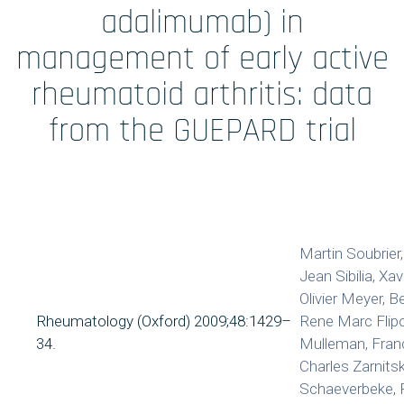
Formations
adalimumab) in
management of early active
Prestations
rheumatoid arthritis: data
Solutions Digitales
from the GUEPARD trial
Vos études
internationales
Martin Soubrier,
Jean Sibilia, Xav
LinkedIn
Twitter
Olivier Meyer, 
Rheumatology (Oxford) 2009;48:1429–
Rene Marc Flipo
34.
Mulleman, Fran
Charles Zarnitsk
Schaeverbeke, P