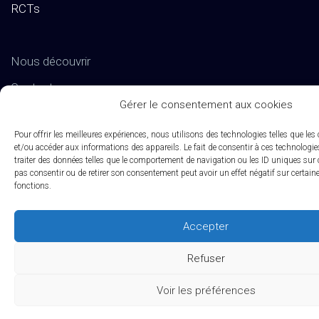
RCTs
Nous découvrir
Contactez-nous
Gérer le consentement aux cookies
Actualités RCTs
Pour offrir les meilleures expériences, nous utilisons des technologies telles que les
RCTs recrute
et/ou accéder aux informations des appareils. Le fait de consentir à ces technologi
traiter des données telles que le comportement de navigation ou les ID uniques sur ce
EXPERTISES
pas consentir ou de retirer son consentement peut avoir un effet négatif sur certaine
fonctions.
Études Pré-Autorisation
Accepter
Études Post-Autorisation sur données primaires
Refuser
Études sur données secondaires (RNIPH)
Voir les préférences
Evaluation clinique des DMs / Conseil règlementaire