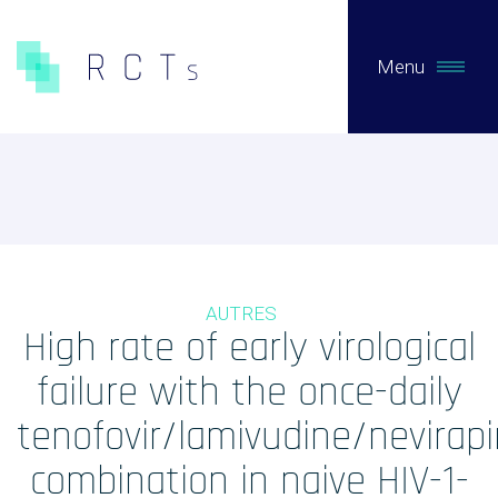
Menu
CE QUE NOUS FAISONS
Expertises
Études Pré-Autorisation
AUTRES
Études Post-Autorisation sur données primaires
High rate of early virological
Études sur données secondaires (RNIPH)
failure with the once-daily
Accès précoce / compassionnel
tenofovir/lamivudine/nevirap
Evaluation clinique des DMs / Conseil règlementaire
combination in naive HIV-1-
Biotech / Medtech