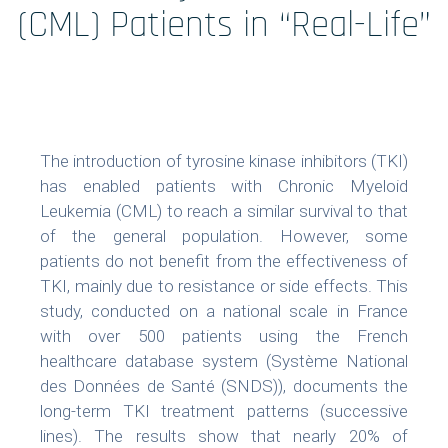
Formations
(CML) Patients in “Real-Life”
Prestations
Solutions Digitales
The introduction of tyrosine kinase inhibitors (TKI)
Vos études
has enabled patients with Chronic Myeloid
Leukemia (CML) to reach a similar survival to that
internationales
of the general population. However, some
patients do not benefit from the effectiveness of
TKI, mainly due to resistance or side effects. This
study, conducted on a national scale in France
LinkedIn
Twitter
with over 500 patients using the French
healthcare database system (Système National
des Données de Santé (SNDS)), documents the
long-term TKI treatment patterns (successive
lines). The results show that nearly 20% of