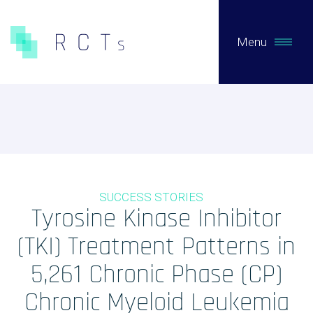
Menu
CE QUE NOUS FAISONS
Expertises
Études Pré-Autorisation
SUCCESS STORIES
Études Post-Autorisation sur données primaires
Tyrosine Kinase Inhibitor
Études sur données secondaires (RNIPH)
(TKI) Treatment Patterns in
Accès précoce / compassionnel
5,261 Chronic Phase (CP)
Evaluation clinique des DMs / Conseil règlementaire
Chronic Myeloid Leukemia
Biotech / Medtech