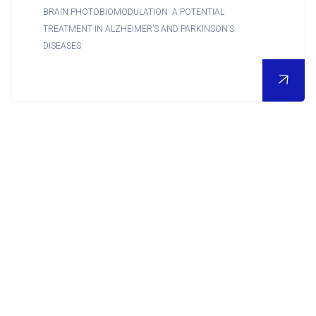
BRAIN PHOTOBIOMODULATION: A POTENTIAL
Contact
TREATMENT IN ALZHEIMER’S AND PARKINSON’S
DISEASES
Accueil