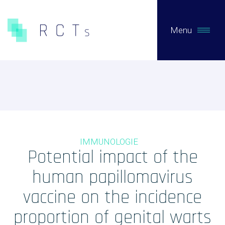
Menu
CE QUE NOUS FAISONS
Expertises
Études Pré-Autorisation
IMMUNOLOGIE
Études Post-Autorisation sur données primaires
Potential impact of the
Études sur données secondaires (RNIPH)
human papillomavirus
Accès précoce / compassionnel
vaccine on the incidence
Evaluation clinique des DMs / Conseil règlementaire
proportion of genital warts
Biotech / Medtech