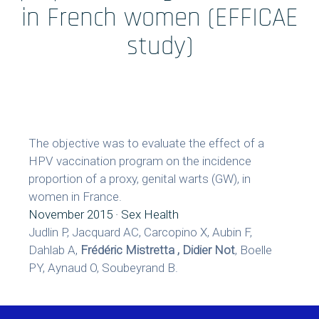
Formations
in French women (EFFICAE
study)
Prestations
Solutions Digitales
Vos études
The objective was to evaluate the effect of a
internationales
HPV vaccination program on the incidence
proportion of a proxy, genital warts (GW), in
women in France.
November 2015 · Sex Health
LinkedIn
Twitter
Judlin P, Jacquard AC, Carcopino X, Aubin F,
Dahlab A,
Frédéric Mistretta , Didier Not
, Boelle
PY, Aynaud O, Soubeyrand B.