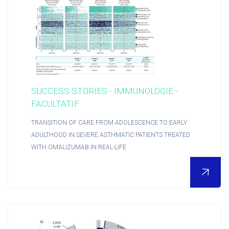
POUR EN SAVOIR PLUS
SUCCESS STORIES - IMMUNOLOGIE -
Nous découvrir
FACULTATIF
TRANSITION OF CARE FROM ADOLESCENCE TO EARLY
Actualités RCTs
ADULTHOOD IN SEVERE ASTHMATIC PATIENTS TREATED
WITH OMALIZUMAB IN REAL-LIFE
RCTs recrute
Contact