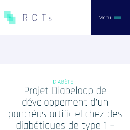
Menu
CE QUE NOUS FAISONS
Expertises
Études Pré-Autorisation
DIABÈTE
Études Post-Autorisation sur données primaires
Projet Diabeloop de
Études sur données secondaires (RNIPH)
développement d’un
Accès précoce / compassionnel
pancréas artificiel chez des
Evaluation clinique des DMs / Conseil règlementaire
diabétiques de type 1 –
Biotech / Medtech