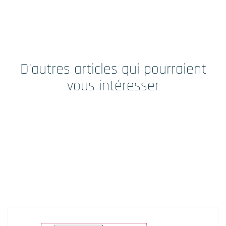
D’autres articles qui pourraient
vous intéresser
POUR EN SAVOIR PLUS
Nous découvrir
Actualités RCTs