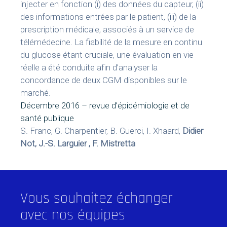
injecter en fonction (i) des données du capteur, (ii)
des informations entrées par le patient, (iii) de la
prescription médicale, associés à un service de
télémédecine. La fiabilité de la mesure en continu
du glucose étant cruciale, une évaluation en vie
réelle a été conduite afin d’analyser la
concordance de deux CGM disponibles sur le
marché.
Décembre 2016 – revue d’épidémiologie et de
santé publique
S. Franc, G. Charpentier, B. Guerci, I. Xhaard,
Didier
Not, J.-S. Larguier , F. Mistretta
Vous souhaitez échanger
avec nos équipes