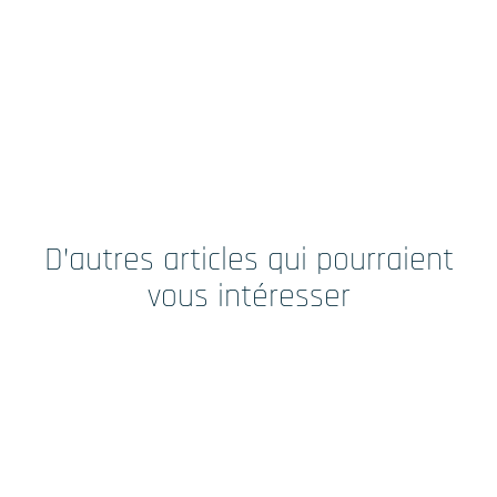
POUR EN SAVOIR PLUS
Nous découvrir
Actualités RCTs
D’autres articles qui pourraient
vous intéresser
RCTs recrute
Contact
Accueil