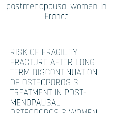
Formations
postmenopausal women in
France
Prestations
Solutions Digitales
Vos études
RISK OF FRAGILITY
internationales
FRACTURE AFTER LONG-
TERM DISCONTINUATION
LinkedIn
Twitter
OF OSTEOPOROSIS
TREATMENT IN POST-
MENOPAUSAL