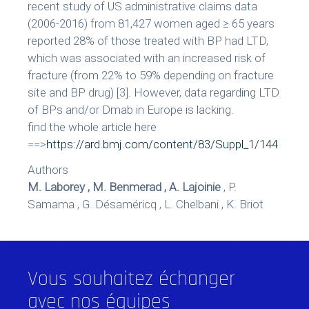
recent study of US administrative claims data
(2006-2016) from 81,427 women aged ≥ 65 years
reported 28% of those treated with BP had LTD,
which was associated with an increased risk of
fracture (from 22% to 59% depending on fracture
site and BP drug) [3]. However, data regarding LTD
of BPs and/or Dmab in Europe is lacking.
find the whole article here
==>
https://ard.bmj.com/content/83/Suppl_1/144
Authors
M. Laborey , M. Benmerad , A. Lajoinie
, P.
Samama , G. Désaméricq , L. Chelbani , K. Briot
Vous souhaitez échanger
avec nos équipes