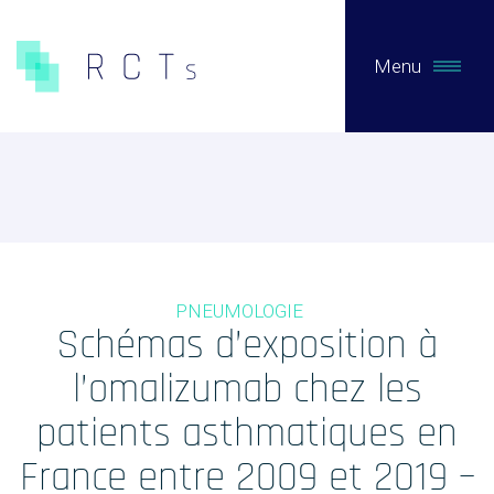
Menu
CE QUE NOUS FAISONS
Expertises
Études Pré-Autorisation
PNEUMOLOGIE
Études Post-Autorisation sur données primaires
Schémas d’exposition à
Études sur données secondaires (RNIPH)
l’omalizumab chez les
Accès précoce / compassionnel
patients asthmatiques en
Evaluation clinique des DMs / Conseil règlementaire
France entre 2009 et 2019 –
Biotech / Medtech