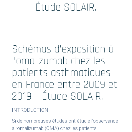
Formations
Étude SOLAIR.
Prestations
Solutions Digitales
Schémas d’exposition à
Vos études
l’omalizumab chez les
internationales
patients asthmatiques
en France entre 2009 et
LinkedIn
Twitter
2019 – Étude SOLAIR.
INTRODUCTION
Si de nombreuses études ont étudié l’observance
à l’omalizumab (OMA) chez les patients