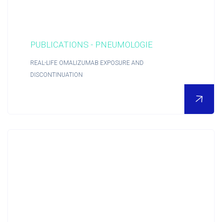
PUBLICATIONS - PNEUMOLOGIE
REAL-LIFE OMALIZUMAB EXPOSURE AND
DISCONTINUATION
POUR EN SAVOIR PLUS
Nous découvrir
Actualités RCTs
RCTs recrute