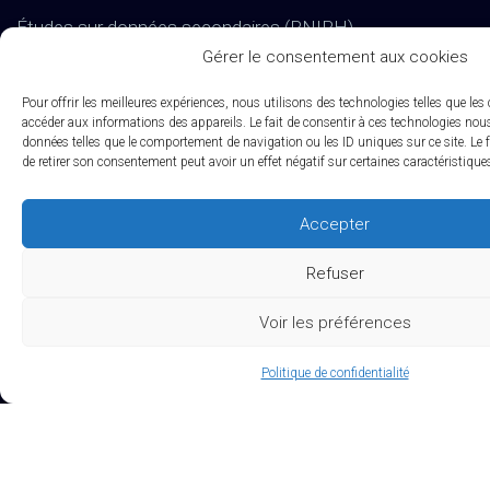
Études sur données secondaires (RNIPH)
Gérer le consentement aux cookies
Evaluation clinique des DMs / Conseil règlementaire
Pour offrir les meilleures expériences, nous utilisons des technologies telles que les
Accès précoce / compassionnel
accéder aux informations des appareils. Le fait de consentir à ces technologies nous
données telles que le comportement de navigation ou les ID uniques sur ce site. Le f
Biotech / Medtech
de retirer son consentement peut avoir un effet négatif sur certaines caractéristique
Accepter
Refuser
Voir les préférences
Politique de confidentialité
La
certification qualité
a été délivrée au titre
de la catégorie d’action suivante : Actions de formation