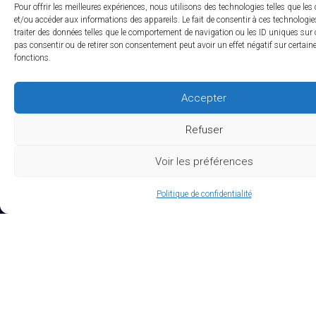
Pour offrir les meilleures expériences, nous utilisons des technologies telles que les
EXPERTISES
et/ou accéder aux informations des appareils. Le fait de consentir à ces technologi
traiter des données telles que le comportement de navigation ou les ID uniques sur ce
pas consentir ou de retirer son consentement peut avoir un effet négatif sur certaine
fonctions.
Études Pré-Autorisation
Études Post-Autorisation sur données primaires
Accepter
Études sur données secondaires (RNIPH)
Refuser
Evaluation clinique des DMs / Conseil règlementaire
Voir les préférences
Accès précoce / compassionnel
Biotech / Medtech
Politique de confidentialité