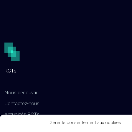
RCTs
Nous découvrir
Contactez-nous
Actualités RCTs
Gérer le consentement aux cookies
RCTs recrute