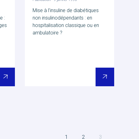
Mise à l’insuline de diabétiques
e :
non insulinodépendants : en
ges
hospitalisation classique ou en
ambulatoire ?
(current)
1
2
3