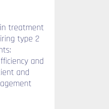
 /
Accueil
ulin treatment
uiring type 2
nts:
ales
fficiency and
tient and
nagement