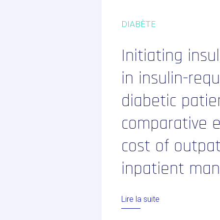
Evaluation clinique des DMs
Conseil règlementaire
DIABÈTE
Biotech / Medtech
Formations
Initiating ins
in insulin-req
Prestations
diabetic patie
Solutions Digit
comparative e
Vos études
cost of outpa
internationales
inpatient ma
Lire la suite
LinkedIn
Twitter