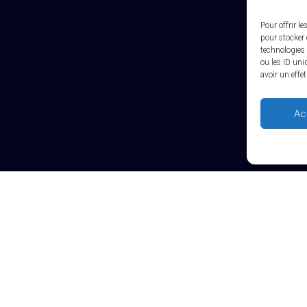
Pour offrir l
pour stocker 
technologies 
ou les ID uni
avoir un effe
Ac