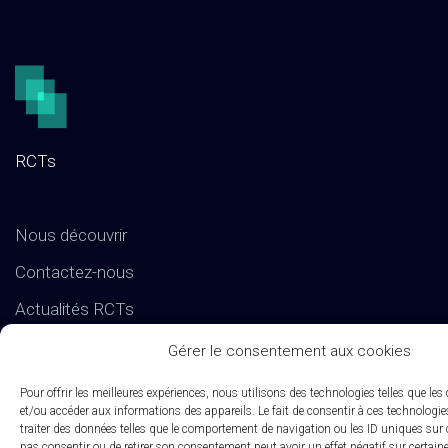
RCTs
Nous découvrir
Contactez-nous
Actualités RCTs
RCTs recrute
Gérer le consentement aux cookies
EXPERTISES
Pour offrir les meilleures expériences, nous utilisons des technologies telles que les
et/ou accéder aux informations des appareils. Le fait de consentir à ces technologi
traiter des données telles que le comportement de navigation ou les ID uniques sur ce
pas consentir ou de retirer son consentement peut avoir un effet négatif sur certaine