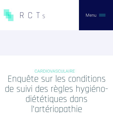
Menu
CE QUE NOUS FAISONS
Expertises
Études Pré-Autorisation
CARDIOVASCULAIRE
Études Post-Autorisation sur données primaires
Enquête sur les conditions
Études sur données secondaires (RNIPH)
de suivi des règles hygiéno-
Accès précoce / compassionnel
diététiques dans
Evaluation clinique des DMs / Conseil règlementaire
l’artériopathie
Biotech / Medtech