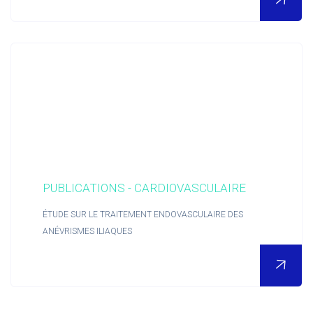
POUR EN SAVOIR PLUS
Nous découvrir
Actualités RCTs
PUBLICATIONS - CARDIOVASCULAIRE
ÉTUDE SUR LE TRAITEMENT ENDOVASCULAIRE DES
RCTs recrute
ANÉVRISMES ILIAQUES
Contact