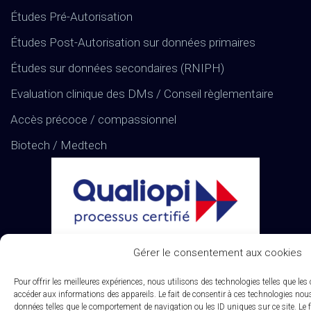
Études Pré-Autorisation
Études Post-Autorisation sur données primaires
Études sur données secondaires (RNIPH)
Evaluation clinique des DMs / Conseil règlementaire
Accès précoce / compassionnel
Biotech / Medtech
Gérer le consentement aux cookies
Pour offrir les meilleures expériences, nous utilisons des technologies telles que les
La
certification qualité
a été délivrée au titre
accéder aux informations des appareils. Le fait de consentir à ces technologies nous
données telles que le comportement de navigation ou les ID uniques sur ce site. Le f