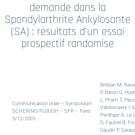
Formations
demande dans la
Spondylarthrite Ankylosante
Prestations
(SA) : resultats d’un essai
Solutions Digitales
prospectif randomise
Vos études
internationales
Breban M, Ravau
P, Baron G, Hudry
LinkedIn
Twitter
L, Pham T, Flip
Communication orale – Symposium
Valckenaere I, M
SCHERING-PLOUGH – SFR – Paris
Perdriger A, Le 
5/12/2005
D, Fautrel B, F
Gaudin P, Sarau