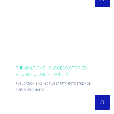
Actualités RCTs
RCTs recrute
Contact
Accueil
PUBLICATIONS - SUCCESS STORIES -
RHUMATOLOGIE - FACULTATIF
PUBLICATION BIAS IN DRUG SAFETY: RCTS STUDY ON
BISPHOSPHONATES