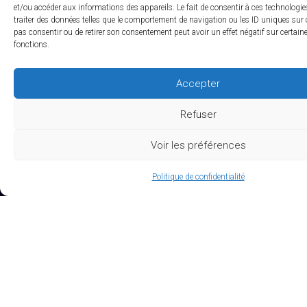
et/ou accéder aux informations des appareils. Le fait de consentir à ces technologi
Actualités RCTs
traiter des données telles que le comportement de navigation ou les ID uniques sur ce
pas consentir ou de retirer son consentement peut avoir un effet négatif sur certaine
RCTs recrute
fonctions.
EXPERTISES
Accepter
Refuser
Études Pré-Autorisation
Études Post-Autorisation sur données primaires
Voir les préférences
Études sur données secondaires (RNIPH)
Politique de confidentialité
Evaluation clinique des DMs / Conseil règlementaire
Accès précoce / compassionnel
Biotech / Medtech