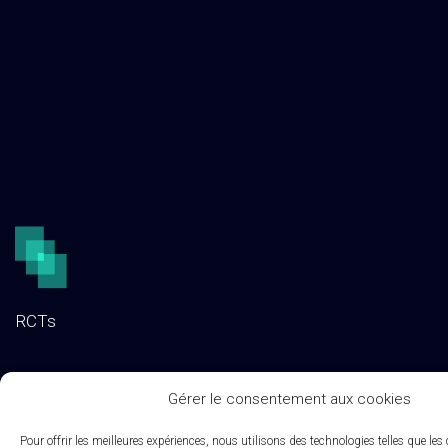
RCTs
Nous découvrir
Gérer le consentement aux cookies
Contactez-nous
Pour offrir les meilleures expériences, nous utilisons des technologies telles que les