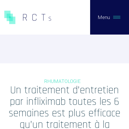
Menu
CE QUE NOUS FAISONS
Expertises
Études Pré-Autorisation
RHUMATOLOGIE
Études Post-Autorisation sur données primaires
Un traitement d’entretien
Études sur données secondaires (RNIPH)
par infliximab toutes les 6
Accès précoce / compassionnel
semaines est plus efficace
Evaluation clinique des DMs / Conseil règlementaire
qu’un traitement à la
Biotech / Medtech