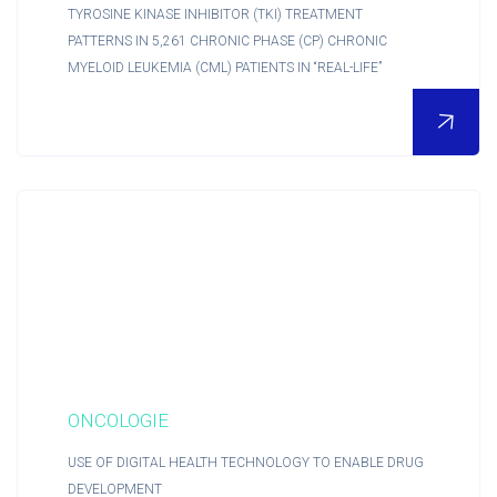
TYROSINE KINASE INHIBITOR (TKI) TREATMENT
PATTERNS IN 5,261 CHRONIC PHASE (CP) CHRONIC
MYELOID LEUKEMIA (CML) PATIENTS IN “REAL-LIFE”
POUR EN SAVOIR PLUS
Nous découvrir
Actualités RCTs
RCTs recrute
ONCOLOGIE
USE OF DIGITAL HEALTH TECHNOLOGY TO ENABLE DRUG
Contact
DEVELOPMENT