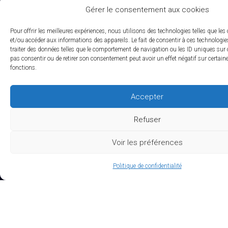
Actualités RCTs
Gérer le consentement aux cookies
RCTs recrute
Pour offrir les meilleures expériences, nous utilisons des technologies telles que les
EXPERTISES
et/ou accéder aux informations des appareils. Le fait de consentir à ces technologi
traiter des données telles que le comportement de navigation ou les ID uniques sur ce
pas consentir ou de retirer son consentement peut avoir un effet négatif sur certaine
fonctions.
Études Pré-Autorisation
Études Post-Autorisation sur données primaires
Accepter
Études sur données secondaires (RNIPH)
Refuser
Evaluation clinique des DMs / Conseil règlementaire
Voir les préférences
Accès précoce / compassionnel
Politique de confidentialité
Biotech / Medtech